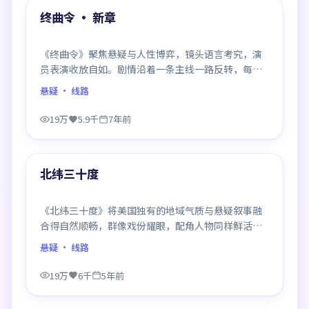
精选
终曲令 · 新章
《终曲令》聚焦悬疑与人性博弈，镜头语言考究，演
员表演收放自如。剧情沿着一条主线一路反转，每次
揭晓都重塑前情认知，悬念感拉满。
悬疑
· 线路
19万
5.9千
7年前
99:34
精选
北纬三十度
《北纬三十度》将美国独有的地域气质与悬疑叙事融
合得自然顺畅，群像戏份耀眼，配角人物同样鲜活，
整部作品质感扎实。
悬疑
· 线路
19万
6千
5年前
99:22