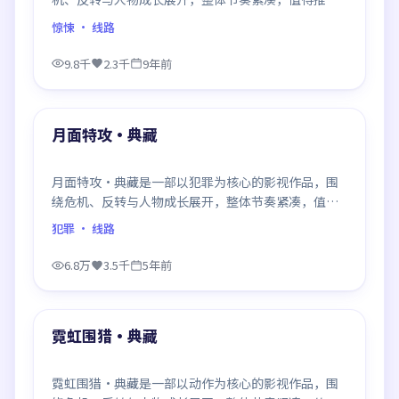
观看。
惊悚
· 线路
9.8千
2.3千
9年前
99:14
最新
月面特攻·典藏
月面特攻·典藏是一部以犯罪为核心的影视作品，围
绕危机、反转与人物成长展开，整体节奏紧凑，值得
推荐观看。
犯罪
· 线路
6.8万
3.5千
5年前
99:59
最新
霓虹围猎·典藏
霓虹围猎·典藏是一部以动作为核心的影视作品，围