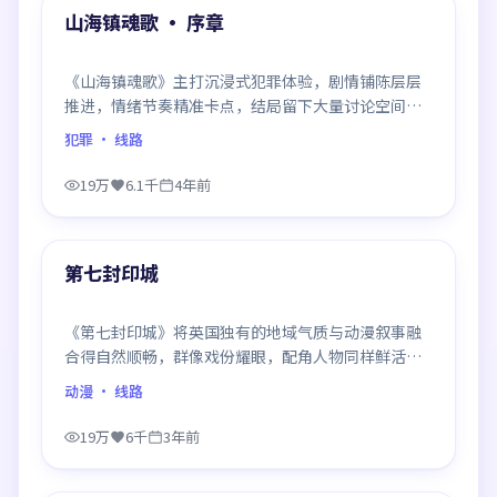
精选
山海镇魂歌 · 序章
《山海镇魂歌》主打沉浸式犯罪体验，剧情铺陈层层
推进，情绪节奏精准卡点，结局留下大量讨论空间，
适合喜欢慢热好戏的观众。
犯罪
· 线路
19万
6.1千
4年前
99:51
精选
第七封印城
《第七封印城》将英国独有的地域气质与动漫叙事融
合得自然顺畅，群像戏份耀眼，配角人物同样鲜活，
整部作品质感扎实。
动漫
· 线路
19万
6千
3年前
99:58