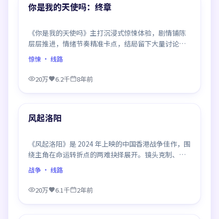
精选
你是我的天使吗：终章
《你是我的天使吗》主打沉浸式惊悚体验，剧情铺陈
层层推进，情绪节奏精准卡点，结局留下大量讨论空
间，适合喜欢慢热好戏的观众。
惊悚
· 线路
20万
6.2千
8年前
99:47
精选
风起洛阳
《风起洛阳》是 2024 年上映的中国香港战争佳作，围
绕主角在命运转折点的两难抉择展开。镜头克制、情
感浓烈，伏笔层层铺陈，结尾出人意料，是同类题材
战争
· 线路
中口碑回潮的一部。
20万
6.1千
2年前
99:44