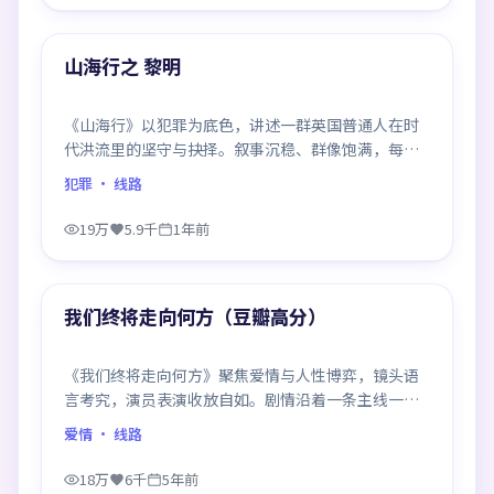
99:33
热门
山海行之 黎明
《山海行》以犯罪为底色，讲述一群英国普通人在时
代洪流里的坚守与抉择。叙事沉稳、群像饱满，每一
场对手戏都打磨得克制而精确，回味悠长。
犯罪
· 线路
19万
5.9千
1年前
99:48
热门
我们终将走向何方（豆瓣高分）
《我们终将走向何方》聚焦爱情与人性博弈，镜头语
言考究，演员表演收放自如。剧情沿着一条主线一路
反转，每次揭晓都重塑前情认知，悬念感拉满。
爱情
· 线路
18万
6千
5年前