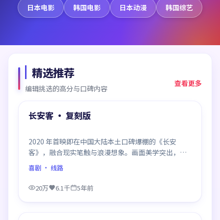
日本电影
韩国电影
日本动漫
韩国综艺
精选推荐
查看更多
编辑挑选的高分与口碑内容
99:50
精选
长安客 · 复刻版
2020 年首映即在中国大陆本土口碑爆棚的《长安
客》，融合现实笔触与浪漫想象。画面美学突出，节
奏拿捏到位，是当年话题度居高不下的代表作。
喜剧
· 线路
20万
6.1千
5年前
99:58