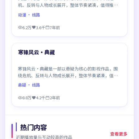
机、反转与人物成长展开，整体节奏紧凑，值得推荐
观看。
动漫
· 线路
6.2万
3.6千
7年前
99:25
最新
寒锋风云·典藏
寒锋风云·典藏是一部以悬疑为核心的影视作品，围
绕危机、反转与人物成长展开，整体节奏紧凑，值得
推荐观看。
悬疑
· 线路
8.8万
4.2千
2年前
热门内容
查看更多
近期播放量与互动较高的作品
99:51