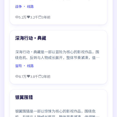
推荐观看。
战争
· 线路
5.2万
3.2千
3年前
99:46
最新
深海行动·典藏
深海行动·典藏是一部以冒险为核心的影视作品，围
绕危机、反转与人物成长展开，整体节奏紧凑，值得
推荐观看。
冒险
· 线路
8.7万
3.8千
2年前
99:37
最新
银翼围猎
银翼围猎是一部以惊悚为核心的影视作品，围绕危
机、反转与人物成长展开，整体节奏紧凑，值得推荐