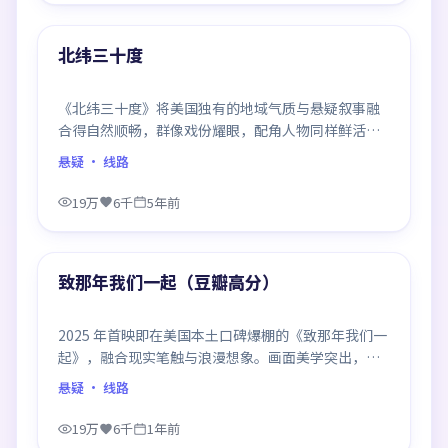
热门
北纬三十度
《北纬三十度》将美国独有的地域气质与悬疑叙事融
合得自然顺畅，群像戏份耀眼，配角人物同样鲜活，
整部作品质感扎实。
悬疑
· 线路
19万
6千
5年前
99:22
热门
致那年我们一起（豆瓣高分）
2025 年首映即在美国本土口碑爆棚的《致那年我们一
起》，融合现实笔触与浪漫想象。画面美学突出，节
奏拿捏到位，是当年话题度居高不下的代表作。
悬疑
· 线路
19万
6千
1年前