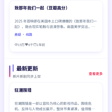
精选
致那年我们一起（豆瓣高分）
2025 年首映即在美国本土口碑爆棚的《致那年我们一
起》，融合现实笔触与浪漫想象。画面美学突出，节
奏拿捏到位，是当年话题度居高不下的代表作。
悬疑
· 线路
19万
6千
1年前
最新更新
查看更多
新片新剧同步上架
99:49
最新
狂潮围猎
狂潮围猎是一部以冒险为核心的影视作品，围绕危
机、反转与人物成长展开，整体节奏紧凑，值得推荐