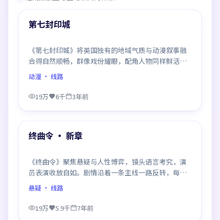
热门
第七封印城
《第七封印城》将英国独有的地域气质与动漫叙事融
合得自然顺畅，群像戏份耀眼，配角人物同样鲜活，
整部作品质感扎实。
动漫
· 线路
19万
6千
3年前
99:58
热门
终曲令 · 新章
《终曲令》聚焦悬疑与人性博弈，镜头语言考究，演
员表演收放自如。剧情沿着一条主线一路反转，每次
揭晓都重塑前情认知，悬念感拉满。
悬疑
· 线路
19万
5.9千
7年前
99:34