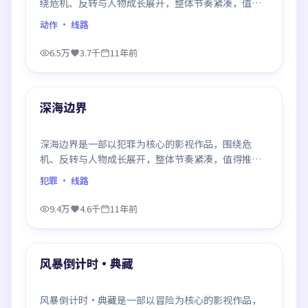
绕危机、反转与人物成长展开，整体节奏紧凑，值得
推荐观看。
动作
· 线路
6.5万
3.7千
11年前
99:31
最新
深海边界
深海边界是一部以犯罪为核心的影视作品，围绕危
机、反转与人物成长展开，整体节奏紧凑，值得推荐
观看。
犯罪
· 线路
9.4万
4.6千
11年前
99:59
最新
风暴倒计时·典藏
风暴倒计时·典藏是一部以冒险为核心的影视作品，